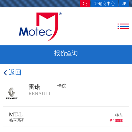
经销商中心
JP
报价查询
返回
卡缤
雷诺
RENAULT
MT-L
整车
畅享系列
￥
10800