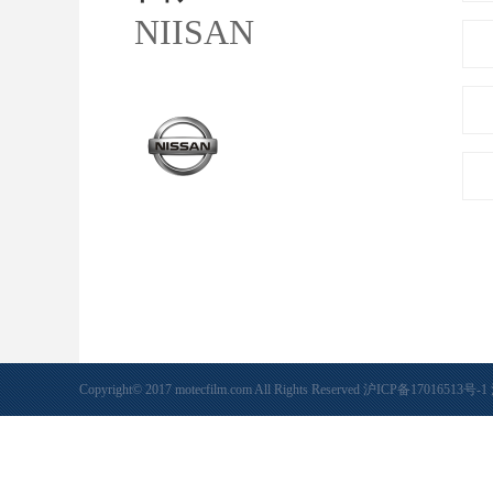
NIISAN
Copyright© 2017 motecfilm.com All Rights Reserved
沪ICP备17016513号-1