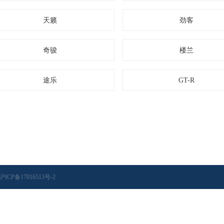
天籁
劲客
奇骏
楼兰
首
途乐
GT-R
沪ICP备17016513号-2