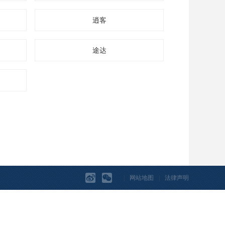
逍客
途达
|
网站地图
|
法律声明