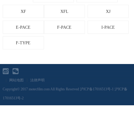
XF
XFL
XJ
E-PACE
F-PACE
I-PACE
F-TYPE
|
网站地图
|
法律声明
Copyright© 2017 motecfilm.com All Rights Reserved
沪ICP备17016513号-1
沪ICP备
17016513号-2