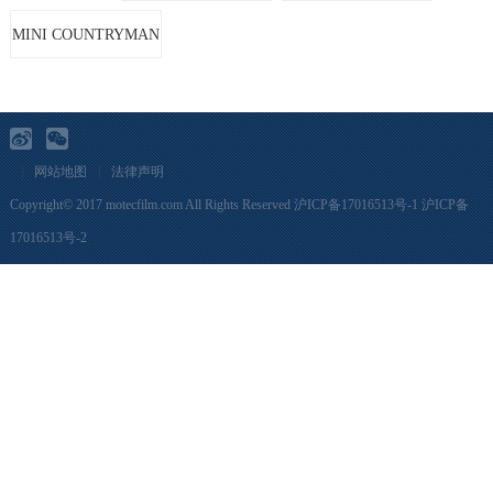
MINI COUNTRYMAN
|
网站地图
|
法律声明
Copyright© 2017 motecfilm.com All Rights Reserved
沪ICP备17016513号-1
沪ICP备
17016513号-2