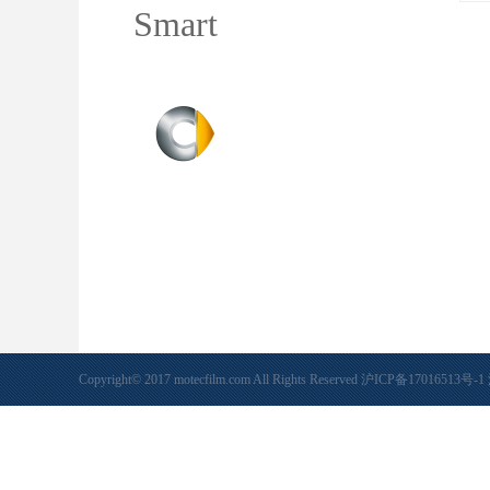
Smart
Copyright© 2017 motecfilm.com All Rights Reserved
沪ICP备17016513号-1